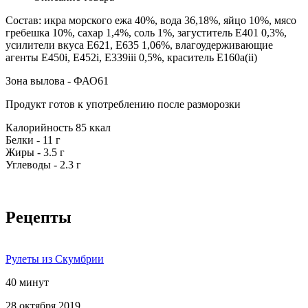
Состав: икра морского ежа 40%, вода 36,18%, яйцо 10%, мясо
гребешка 10%, сахар 1,4%, соль 1%, загуститель Е401 0,3%,
усилители вкуса Е621, Е635 1,06%, влагоудерживающие
агенты Е450i, Е452i, Е339iii 0,5%, краситель Е160a(ii)
Зона вылова - ФАО61
Продукт готов к употреблению после разморозки
Калорийность 85 ккал
Белки - 11 г
Жиры - 3.5 г
Углеводы - 2.3 г
Рецепты
Рулеты из Скумбрии
40 минут
28 октября 2019