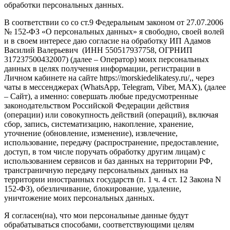
обработки персональных данных.
В соответствии со со ст.9 Федеральным законом от 27.07.2006
№ 152-ФЗ «О персональных данных» я свободно, своей волей
и в своем интересе даю согласие на обработку
ИП Адамов
Василий Валерьевич
(ИНН
550517937758
, ОГРНИП
317237500432007
) (далее – Оператор) моих персональных
данных в целях получения информации, регистрации в
Личном кабинете на сайте https://morskiedelikatesy.ru/,, через
чаты в мессенджерах (WhatsApp, Telegram, Viber, MAX), (далее
– Сайт), а именно: совершать любые предусмотренные
законодательством Российской Федерации действия
(операции) или совокупность действий (операций), включая
сбор, запись, систематизацию, накопление, хранение,
уточнение (обновление, изменение), извлечение,
использование, передачу (распространение, предоставление,
доступ, в том числе поручать обработку другим лицам) с
использованием сервисов и баз данных на территории РФ,
трансграничную передачу персональных данных на
территории иностранных государств (п. 1 ч. 4 ст. 12 Закона N
152-ФЗ), обезличивание, блокирование, удаление,
уничтожение моих персональных данных.
Я согласен(на), что мои персональные данные будут
обрабатываться способами, соответствующими целям