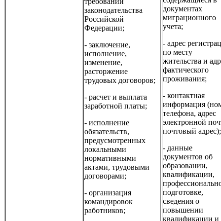
требований
документах
законодательства
миграционного
Российской
учета;
Федерации;
- адрес регистра
- заключение,
по месту
исполнение,
жительства и адр
изменение,
фактического
расторжение
проживания;
трудовых договоров;
- контактная
- расчет и выплата
информация (но
заработной платы;
телефона, адрес
электронной поч
- исполнение
почтовый адрес);
обязательств,
предусмотренных
- данные
локальными
документов об
нормативными
образовании,
актами, трудовыми
квалификации,
договорами;
профессиональн
подготовке,
- организация
сведения о
командировок
повышении
работников;
квалификации и