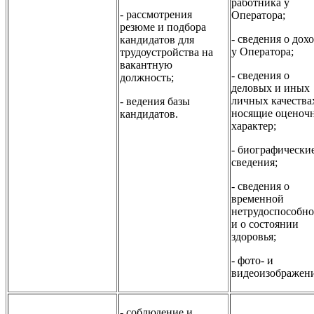
работника у
- рассмотрения
Оператора;
резюме и подбора
- сведения о дох
кандидатов для
у Оператора;
трудоустройства на
вакантную
- сведения о
должность;
деловых и иных
личных качества
- ведения базы
носящие оценоч
кандидатов.
характер;
- биографически
сведения;
- сведения о
временной
нетрудоспособно
и о состоянии
здоровья;
- фото- и
видеоизображени
- соблюдение и