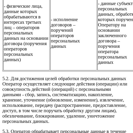
- данные субъек
- физические лица,
персональных
данные которых
данных, обработ
обрабатываются в
- исполнение
которых поручен
интересах третьих
договоров –
Оператору на
лиц – операторов
поручений
основании
персональных
операторов
заключенного
данных на основании
персональных
договора –
договора (поручения
данных
поручения
операторов
оператора
персональных
персональных
данных)
данных
5.2. Для достижения целей обработки персональных данных
Оператор осуществляет следующие действия (операции) или
совокупность действий (операций) с персональными
данными - сбор, запись, систематизацию, накопление,
хранение, уточнение (обновление, изменение), извлечение,
использование, передачу (распространение, предоставление,
доступ, в том числе поручать обработку другим лицам),
обезличивание, блокирование, удаление, уничтожение
персональных данных.
5.3. Оператор обрабатывает персональные данные в течение