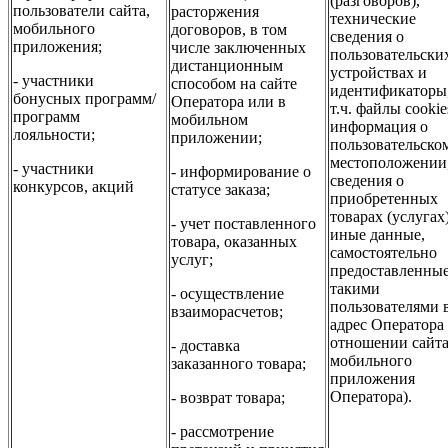
(разговоров),
пользователи сайта,
расторжения
технические
мобильного
договоров, в том
сведения о
приложения;
числе заключенных
пользовательски
дистанционным
устройствах и
- участники
способом на сайте
идентификаторы,
бонусных программ/
Оператора или в
т.ч. файлы cookie
программ
мобильном
информация о
лояльности;
приложении;
пользовательско
местоположении
- участники
- информирование о
сведения о
конкурсов, акций
статусе заказа;
приобретенных
товарах (услугах)
- учет поставленного
иные данные,
товара, оказанных
самостоятельно
услуг;
предоставленны
такими
- осуществление
пользователями 
взаиморасчетов;
адрес Оператора 
отношении сайта
- доставка
мобильного
заказанного товара;
приложения
Оператора).
- возврат товара;
- рассмотрение