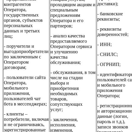
доставки);
контрагентов
проходящим акциям и
Оператора,
специальным
- банковские
государственных
предложениям
реквизиты;
органов, субъектов
Оператора и его
персональных
партнеров;
- реквизиты
данных и третьих
доверенностей;
- анализ качества
лиц;
предоставляемого
- ИНН;
- поручители и
Оператором сервиса
выгодоприобретатели
и улучшению
- СНИЛС;
по заключенным с
качества
Оператором
обслуживания;
- ОГРНИП;
договорам;
- обслуживания, в том
- идентификато
- пользователи сайта
числе на стадии
пользователей са
Оператора,
выбора и
и мобильного
мобильного
приобретения
приложения
приложения,
необходимых
Оператора;
пользователей чат
товаров,
бота в мессенджерах;
сопутствующих
- регистрационн
услуг;
и авторизацион
- клиенты –
данные (логин,
потребители, включая
- заключения,
пароль и т.д.),
и не ограничиваясь,
исполнения,
записи звонков
зарегистрированные
изменения,