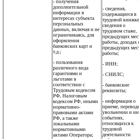
- получения
дополнительной
- сведения,
информации в
содержащиеся в
интересах субъекта
трудовой книжке
персональных
сведения о
данных, включая и не
трудовом стаже,
ограничиваясь, для
предыдущих мес
оформления
работы, доходах 
банковских карт и
предыдущих мес
т.д.;
работы;
- пользования
- ИНН;
различного вида
гарантиями и
- СНИЛС;
льготами в
соответствии с
- банковские
Трудовым кодексом
реквизиты;
РФ, Налоговым
- информация о
кодексом РФ, иными
приеме, переводе
нормативно-
увольнении и и
правовыми актами
событиях,
РФ, а также
относящихся к
локальными
трудовой
нормативными
деятельности
актами Оператора;