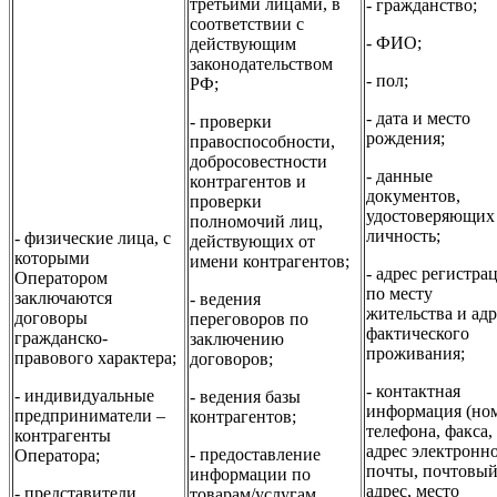
третьими лицами, в
- гражданство;
соответствии с
- ФИО;
действующим
законодательством
- пол;
РФ;
- дата и место
- проверки
рождения;
правоспособности,
добросовестности
- данные
контрагентов и
документов,
проверки
удостоверяющих
полномочий лиц,
личность;
- физические лица, с
действующих от
которыми
имени контрагентов;
- адрес регистра
Оператором
по месту
заключаются
- ведения
жительства и адр
договоры
переговоров по
фактического
гражданско-
заключению
проживания;
правового характера;
договоров;
- контактная
- индивидуальные
- ведения базы
информация (но
предприниматели –
контрагентов;
телефона, факса,
контрагенты
адрес электронн
- предоставление
Оператора;
почты, почтовы
информации по
адрес, место
- представители
товарам/услугам,